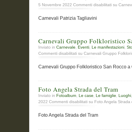
5 Novembre 2022
Commenti disabilitati
su Carneval
Carnevali Patrizia Tagliavini
Carnevali Gruppo Folkloristico S
Inviato in
Carnevale
,
Eventi
,
Le manifestazioni
,
St
Commenti disabilitati
su Carnevali Gruppo Folklori
Carnevali Gruppo Folkloristico San Rocco a 
Foto Angela Strada del Tram
Inviato in
Fotoalbum
,
Le case
,
Le famiglie
,
Luoghi
2022
Commenti disabilitati
su Foto Angela Strada 
Foto Angela Strada del Tram