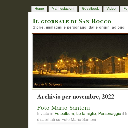
Home
Manifestazioni
Guestbook
Video
Fo
Il giornale di San Rocco
Storie, immagini e personaggi dalle origini ad oggi
Archivio per novembre, 2022
Foto Mario Santoni
Inviato in
Fotoalbum
,
Le famiglie
,
Personaggio
il 
disabilitati
su Foto Mario Santoni