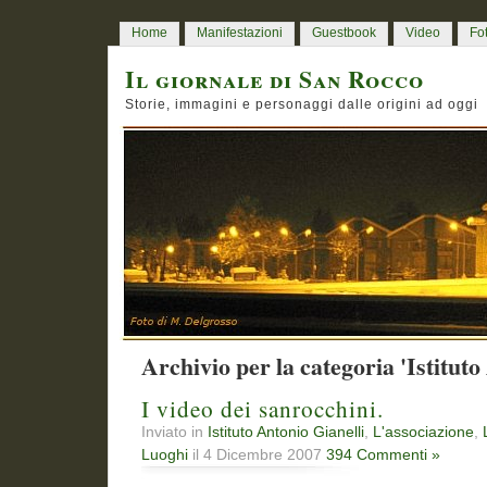
Home
Manifestazioni
Guestbook
Video
Fo
Il giornale di San Rocco
Storie, immagini e personaggi dalle origini ad oggi
Archivio per la categoria 'Istituto
I video dei sanrocchini.
Inviato in
Istituto Antonio Gianelli
,
L'associazione
,
Luoghi
il 4 Dicembre 2007
394 Commenti »