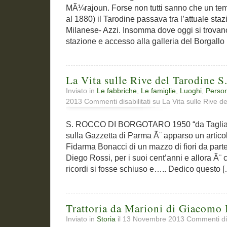
MÃ¼rajoun. Forse non tutti sanno che un temp
al 1880) il Tarodine passava tra l’attuale staz
Milanese- Azzi. Insomma dove oggi si trovano 
stazione e accesso alla galleria del Borgallo
La Vita sulle Rive del Tarodine 
Inviato in
Le fabbriche
,
Le famiglie
,
Luoghi
,
Perso
2013
Commenti disabilitati
su La Vita sulle Rive d
S. ROCCO DI BORGOTARO 1950 “da Tagliavin
sulla Gazzetta di Parma Ã¨ apparso un artic
Fidarma Bonacci di un mazzo di fiori da part
Diego Rossi, per i suoi cent’anni e allora Ã¨ 
ricordi si fosse schiuso e….. Dedico questo 
Trattoria da Marioni di Giacomo 
Inviato in
Storia
il 13 Novembre 2013
Commenti dis