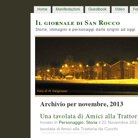
Home
Manifestazioni
Guestbook
Video
Fo
Il giornale di San Rocco
Storie, immagini e personaggi dalle origini ad oggi
Archivio per novembre, 2013
Una tavolata di Amici alla Tratto
Inviato in
Personaggio
,
Storia
il 22 Novembre 20
tavolata di Amici alla Trattoria da Cucchi