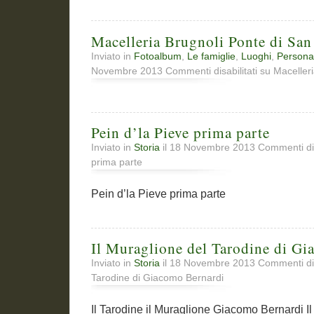
Macelleria Brugnoli Ponte di Sa
Inviato in
Fotoalbum
,
Le famiglie
,
Luoghi
,
Persona
Novembre 2013
Commenti disabilitati
su Macelleri
Pein d’la Pieve prima parte
Inviato in
Storia
il 18 Novembre 2013
Commenti dis
prima parte
Pein d’la Pieve prima parte
Il Muraglione del Tarodine di G
Inviato in
Storia
il 18 Novembre 2013
Commenti dis
Tarodine di Giacomo Bernardi
Il Tarodine il Muraglione Giacomo Bernardi Il 