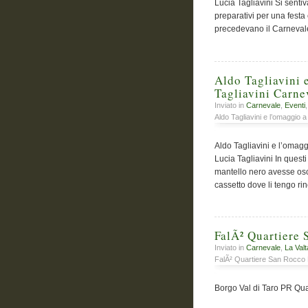
Lucia Tagliavini Si sentiv
preparativi per una festa
precedevano il Carnevale, 
Aldo Tagliavini
Tagliavini Carne
Inviato in
Carnevale
,
Eventi
Aldo Tagliavini e l’omaggio
Aldo Tagliavini e l’oma
Lucia Tagliavini In quest
mantello nero avesse osc
cassetto dove li tengo ri
FalÃ² Quartiere
Inviato in
Carnevale
,
La Valt
FalÃ² Quartiere San Rocco
Borgo Val di Taro PR Qu