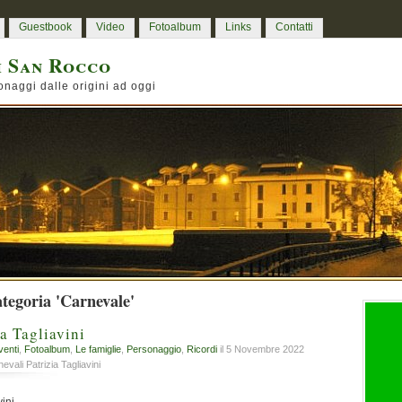
Guestbook
Video
Fotoalbum
Links
Contatti
i San Rocco
onaggi dalle origini ad oggi
ategoria 'Carnevale'
a Tagliavini
venti
,
Fotoalbum
,
Le famiglie
,
Personaggio
,
Ricordi
il 5 Novembre 2022
vali Patrizia Tagliavini