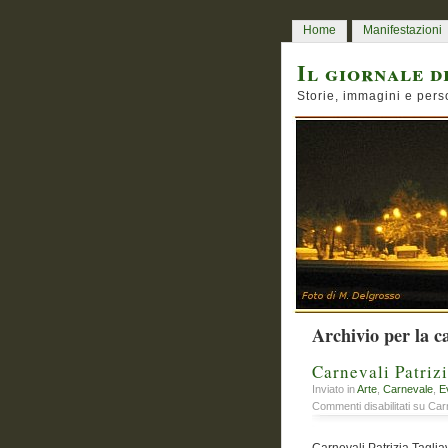
Home
Manifestazioni
Il giornale d
Storie, immagini e pers
Archivio per la c
Carnevali Patrizi
Inviato in
Arte
,
Carnevale
,
E
Commenti disabilitati
su Carne