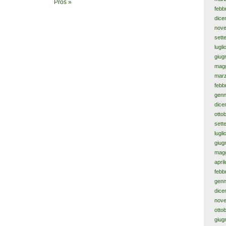
Pros »
febb
dice
nov
sett
lugl
giug
magg
mar
febb
genn
dice
otto
sett
lugl
giug
magg
apri
febb
genn
dice
nov
otto
giug