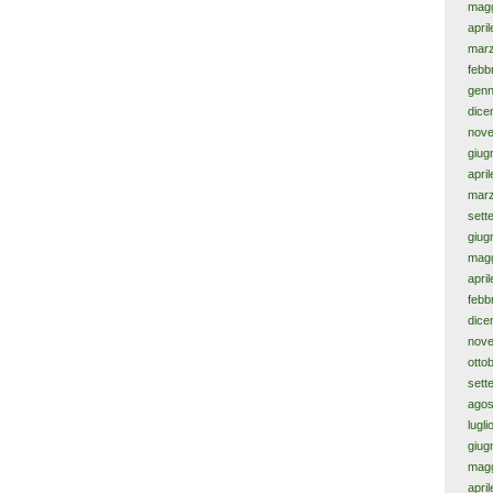
magg
apri
mar
febb
genn
dice
nov
giug
apri
mar
sett
giug
magg
apri
febb
dice
nov
otto
sett
agos
lugl
giug
magg
apri