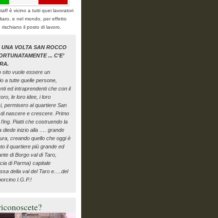
staff è vicino a tutti quei lavoratori
ltaro, e nel mondo, per effetto
i, rischiano il posto di lavoro.
A UNA VOLTA SAN ROCCO
ORTUNATAMENTE ... C’E’
RA.
 sito vuole essere un
o a tutte quelle persone,
genti ed intraprendenti che con il
oro, le loro idee, i loro
ci, permisero al quartiere San
di nascere e crescere. Primo
i l’ing. Piatti che costruendo la
a diede inizio alla …. grande
ura, creando quello che oggi è
to il quartiere più grande ed
nte di Borgo val di Taro,
cia di Parma) capitale
ssa della val del Taro e.....del
orcino I.G.P.!
riconoscete?