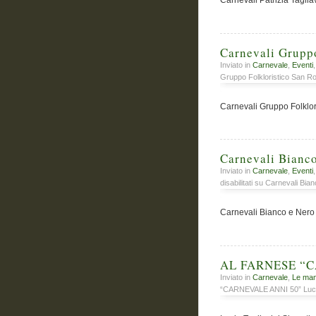
Carnevali Patrizia Taglia
Carnevali Gruppo
Inviato in
Carnevale
,
Eventi
Gruppo Folkloristico San Ro
Carnevali Gruppo Folklor
Carnevali Bianc
Inviato in
Carnevale
,
Eventi
disabilitati
su Carnevali Bian
Carnevali Bianco e Nero
AL FARNESE “CA
Inviato in
Carnevale
,
Le man
“CARNEVALE ANNI 50” Lucia