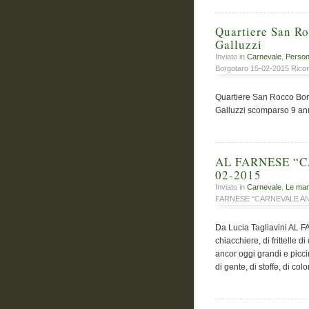
Quartiere San R
Galluzzi
Inviato in
Carnevale
,
Person
Borgotaro 15-02-2015 Ricord
Quartiere San Rocco Bor
Galluzzi scomparso 9 ann
AL FARNESE “CA
02-2015
Inviato in
Carnevale
,
Le man
FARNESE “CARNEVALE ANNI 
Da Lucia Tagliavini AL 
chiacchiere, di frittelle 
ancor oggi grandi e picci
di gente, di stoffe, di c