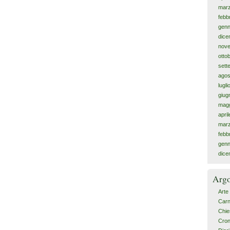
mar
febb
genn
dice
nov
otto
sett
agos
lugl
giug
magg
apri
mar
febb
genn
dice
Arg
Arte
Carn
Chie
Cro