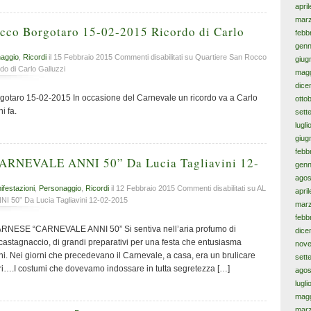
apri
mar
occo Borgotaro 15-02-2015 Ricordo di Carlo
febb
genn
aggio
,
Ricordi
il 15 Febbraio 2015
Commenti disabilitati
su Quartiere San Rocco
giug
o di Carlo Galluzzi
magg
dice
gotaro 15-02-2015 In occasione del Carnevale un ricordo va a Carlo
otto
i fa.
sett
lugl
giug
febb
RNEVALE ANNI 50” Da Lucia Tagliavini 12-
genn
agos
ifestazioni
,
Personaggio
,
Ricordi
il 12 Febbraio 2015
Commenti disabilitati
su AL
apri
50” Da Lucia Tagliavini 12-02-2015
mar
febb
FARNESE “CARNEVALE ANNI 50” Si sentiva nell’aria profumo di
dice
di castagnaccio, di grandi preparativi per una festa che entusiasma
nov
ni. Nei giorni che precedevano il Carnevale, a casa, era un brulicare
sett
olori….I costumi che dovevamo indossare in tutta segretezza […]
agos
lugl
magg
mar