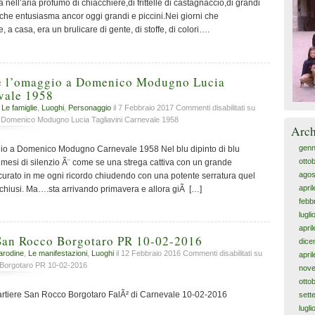
a nell’aria profumo di chiacchiere,di frittelle di castagnaccio,di grandi
 che entusiasma ancor oggi grandi e piccini.Nei giorni che
a casa, era un brulicare di gente, di stoffe, di colori….
 e l’omaggio a Domenico Modugno Lucia
vale 1958
,
Le famiglie
,
Luoghi
,
Personaggio
il 7 Febbraio 2017
Commenti disabilitati
su
 a Domenico Modugno Lucia Tagliavini Carnevale 1958
Arch
genn
ggio a Domenico Modugno Carnevale 1958 Nel blu dipinto di blu
otto
i mesi di silenzio Ã¨ come se una strega cattiva con un grande
agos
urato in me ogni ricordo chiudendo con una potente serratura quel
apri
nchiusi. Ma….sta arrivando primavera e allora giÃ […]
febb
lugl
apri
 San Rocco Borgotaro PR 10-02-2016
dice
arodine
,
Le manifestazioni
,
Luoghi
il 12 Febbraio 2016
Commenti disabilitati
su
apri
 Borgotaro PR 10-02-2016
nov
otto
artiere San Rocco Borgotaro FalÃ² di Carnevale 10-02-2016
sett
lugl