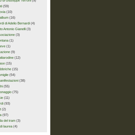
io di Giuseppe Terroni
(9)
ti
(59)
ovia
(10)
album
(16)
ordi di Adelio Bernardi
(4)
uto Antonio Gianelli
(3)
sociazione
(3)
ontana
(1)
ieve
(1)
tazione
(9)
altarodine
(12)
ase
(15)
abbriche
(15)
amiglie
(54)
anifestazioni
(38)
hi
(55)
onaggio
(75)
ie
(11)
rdi
(93)
t
(2)
ia
(97)
da del tram
(3)
di laurea
(4)