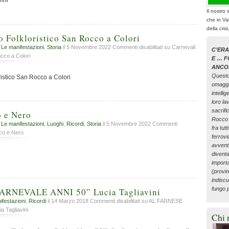
vini
Il nostro 
che in Va
della cris
 Folkloristico San Rocco a Colori
,
Le manifestazioni
,
Storia
il 5 Novembre 2022
Commenti disabilitati
su Carnevali
C’ER
cco a Colori
E … F
ANCO
Questo
istico San Rocco a Colori
omaggi
intelli
loro lav
sacrifi
o e Nero
Rocco 
,
Le manifestazioni
,
Luoghi
,
Ricordi
,
Storia
il 5 Novembre 2022
Commenti
fra tutt
co e Nero
ferrovi
avvent
diventa
importa
(provin
indiscu
fungo p
RNEVALE ANNI 50” Lucia Tagliavini
ifestazioni
,
Ricordi
il 14 Marzo 2018
Commenti disabilitati
su AL FARNESE
 Tagliavini
Chi 