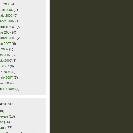
zo 2008
(4)
raio 2008
(2)
aio 2008
(5)
mbre 2007
(4)
embre 2007
(3)
bre 2007
(4)
embre 2007
(2)
to 2007
(6)
io 2007
(5)
no 2007
(5)
io 2007
(8)
le 2007
(8)
zo 2007
(5)
raio 2007
(7)
aio 2007
(5)
mbre 2006
(1)
omenti
(9)
evale
(13)
sa
(26)
naca
(37)