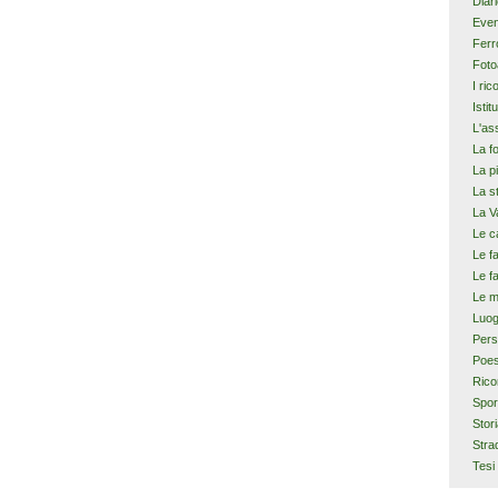
Diar
Even
Ferr
Foto
I ric
Istit
L'as
La f
La p
La s
La V
Le c
Le f
Le f
Le m
Luog
Pers
Poes
Rico
Spor
Stor
Stra
Tesi 