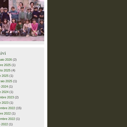
ivi
aio 2026
(2)
bre 2025
(1)
to 2025
(4)
le 2025
(1)
raio 2025
(1)
io 2024
(1)
le 2024
(1)
mbre 2023
(2)
le 2023
(1)
embre 2022
(15)
bre 2022
(1)
embre 2022
(1)
io 2022
(1)