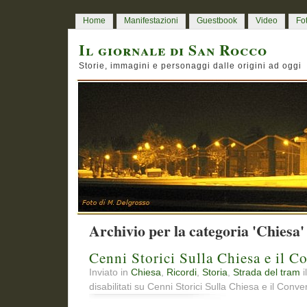
Home
Manifestazioni
Guestbook
Video
Fo
Il giornale di San Rocco
Storie, immagini e personaggi dalle origini ad oggi
Archivio per la categoria 'Chiesa'
Cenni Storici Sulla Chiesa e il 
Inviato in
Chiesa
,
Ricordi
,
Storia
,
Strada del tram
i
disabilitati
su Cenni Storici Sulla Chiesa e il Conv