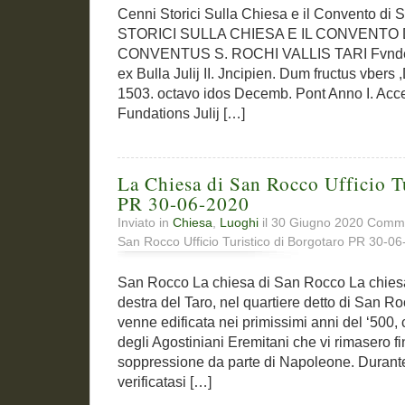
Cenni Storici Sulla Chiesa e il Convento d
STORICI SULLA CHIESA E IL CONVENTO
CONVENTUS S. ROCHI VALLIS TARI Fvndeat
ex Bulla Julij II. Jncipien. Dum fructus vber
1503. octavo idos Decemb. Pont Anno I. Acced
Fundations Julij […]
La Chiesa di San Rocco Ufficio T
PR 30-06-2020
Inviato in
Chiesa
,
Luoghi
il 30 Giugno 2020
Commen
San Rocco Ufficio Turistico di Borgotaro PR 30-0
San Rocco La chiesa di San Rocco La chiesa
destra del Taro, nel quartiere detto di San Ro
venne edificata nei primissimi anni del ‘500
degli Agostiniani Eremitani che vi rimasero f
soppressione da parte di Napoleone. Durante
verificatasi […]