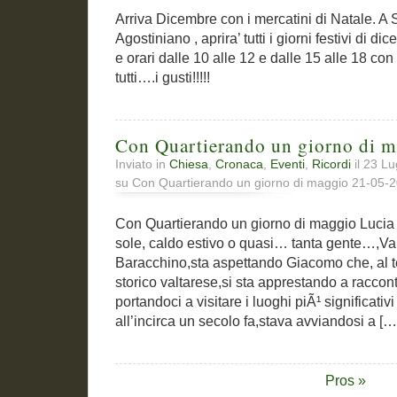
Arriva Dicembre con i mercatini di Natale. 
Agostiniano , aprira’ tutti i giorni festivi di d
e orari dalle 10 alle 12 e dalle 15 alle 18 con
tutti….i gusti!!!!!
Con Quartierando un giorno di 
Inviato in
Chiesa
,
Cronaca
,
Eventi
,
Ricordi
il 23 L
su Con Quartierando un giorno di maggio 21-05-
Con Quartierando un giorno di maggio Lucia 
sole, caldo estivo o quasi… tanta gente…,Val
Baracchino,sta aspettando Giacomo che, al 
storico valtarese,si sta apprestando a raccont
portandoci a visitare i luoghi piÃ¹ significativ
all’incirca un secolo fa,stava avviandosi a […
Pros »