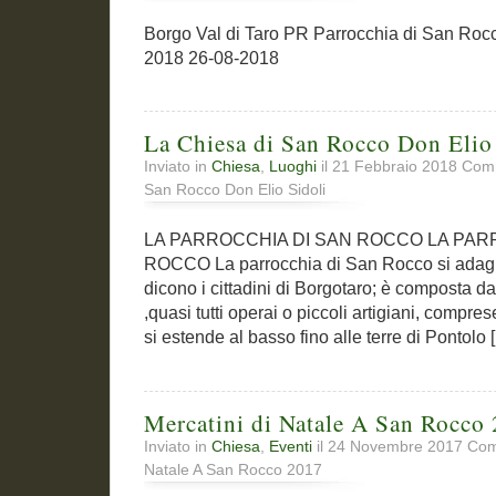
Borgo Val di Taro PR Parrocchia di San Rocc
2018 26-08-2018
La Chiesa di San Rocco Don Elio
Inviato in
Chiesa
,
Luoghi
il 21 Febbraio 2018
Comm
San Rocco Don Elio Sidoli
LA PARROCCHIA DI SAN ROCCO LA PAR
ROCCO La parrocchia di San Rocco si adagia
dicono i cittadini di Borgotaro; è composta d
,quasi tutti operai o piccoli artigiani, compres
si estende al basso fino alle terre di Pontolo 
Mercatini di Natale A San Rocco
Inviato in
Chiesa
,
Eventi
il 24 Novembre 2017
Comm
Natale A San Rocco 2017