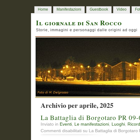
Home
Manifestazioni
Guestbook
Video
Fo
Il giornale di San Rocco
Storie, immagini e personaggi dalle origini ad oggi
Archivio per aprile, 2025
La Battaglia di Borgotaro PR 09
Inviato in
Eventi
,
Le manifestazioni
,
Luoghi
,
Ricord
Commenti disabilitati
su La Battaglia di Borgotar