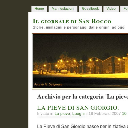
Home
Manifestazioni
Guestbook
Video
Fo
Il giornale di San Rocco
Storie, immagini e personaggi dalle origini ad oggi
Archivio per la categoria 'La piev
LA PIEVE DI SAN GIORGIO.
Inviato in
La pieve
,
Luoghi
il 19 Febbraio 2007
10
La Pieve di San Giorgio nasce per iniziativa 