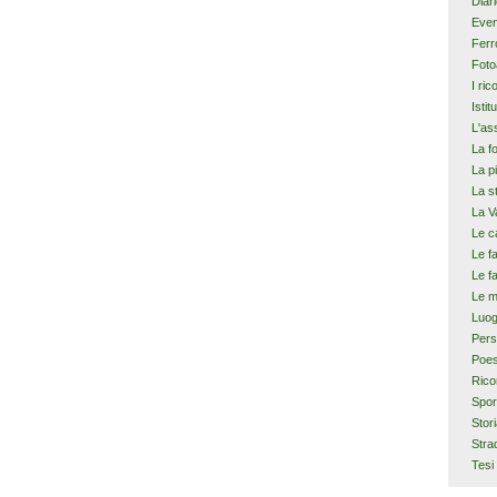
Diar
Even
Ferr
Foto
I ric
Istit
L'as
La f
La p
La s
La V
Le c
Le f
Le f
Le m
Luog
Pers
Poes
Rico
Spor
Stor
Stra
Tesi 