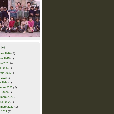
ivi
aio 2026
(2)
bre 2025
(1)
to 2025
(4)
le 2025
(1)
raio 2025
(1)
io 2024
(1)
le 2024
(1)
mbre 2023
(2)
le 2023
(1)
embre 2022
(15)
bre 2022
(1)
embre 2022
(1)
io 2022
(1)