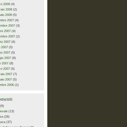
zo 2008
(4)
raio 2008
(2)
aio 2008
(5)
mbre 2007
(4)
embre 2007
(3)
bre 2007
(4)
embre 2007
(2)
to 2007
(6)
io 2007
(5)
no 2007
(5)
io 2007
(8)
le 2007
(8)
zo 2007
(5)
raio 2007
(7)
aio 2007
(5)
mbre 2006
(1)
omenti
(9)
evale
(13)
sa
(26)
naca
(37)