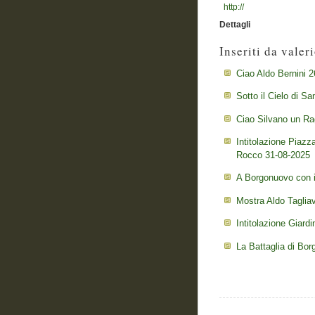
http://
Dettagli
Inseriti da valeri
Ciao Aldo Bernini 
Sotto il Cielo di S
Ciao Silvano un Ra
Intitolazione Piazz
Rocco 31-08-2025
A Borgonuovo con il
Mostra Aldo Taglia
Intitolazione Giard
La Battaglia di Bo