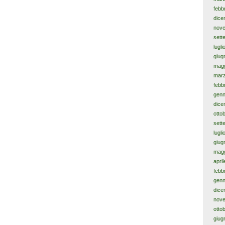
febb
dice
nov
sett
lugl
giug
magg
mar
febb
genn
dice
otto
sett
lugl
giug
magg
apri
febb
genn
dice
nov
otto
giug