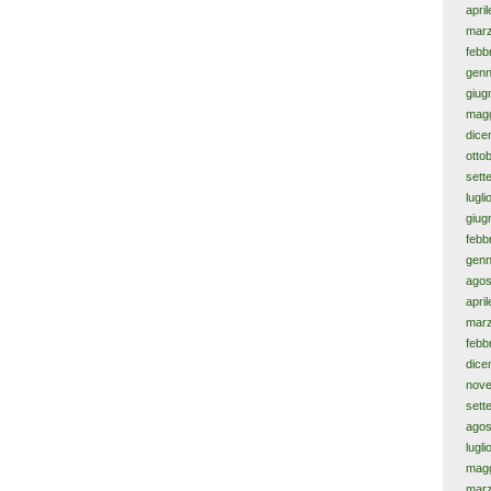
apri
mar
febb
genn
giug
magg
dice
otto
sett
lugl
giug
febb
genn
agos
apri
mar
febb
dice
nov
sett
agos
lugl
magg
mar