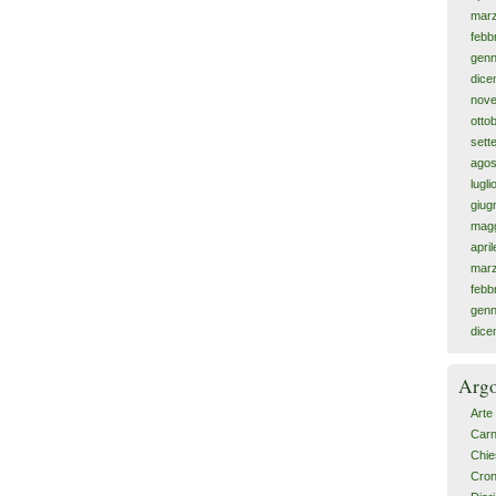
mar
febb
genn
dice
nov
otto
sett
agos
lugl
giug
magg
apri
mar
febb
genn
dice
Arg
Arte
Carn
Chie
Cro