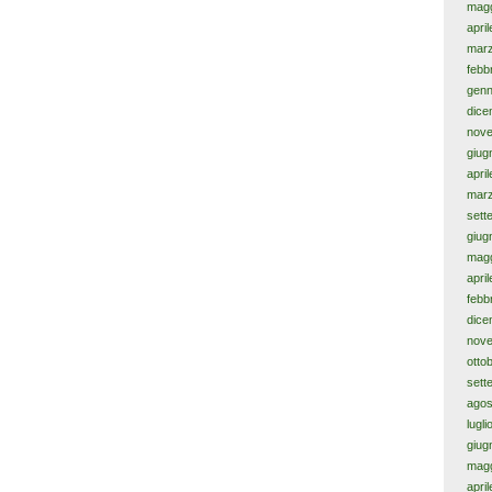
magg
apri
mar
febb
genn
dice
nov
giug
apri
mar
sett
giug
magg
apri
febb
dice
nov
otto
sett
agos
lugl
giug
magg
apri