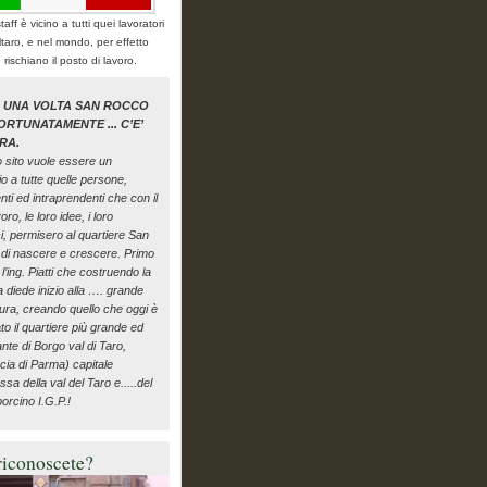
staff è vicino a tutti quei lavoratori
ltaro, e nel mondo, per effetto
i, rischiano il posto di lavoro.
A UNA VOLTA SAN ROCCO
ORTUNATAMENTE ... C’E’
RA.
 sito vuole essere un
o a tutte quelle persone,
genti ed intraprendenti che con il
oro, le loro idee, i loro
ci, permisero al quartiere San
di nascere e crescere. Primo
i l’ing. Piatti che costruendo la
a diede inizio alla …. grande
ura, creando quello che oggi è
to il quartiere più grande ed
nte di Borgo val di Taro,
cia di Parma) capitale
ssa della val del Taro e.....del
orcino I.G.P.!
riconoscete?