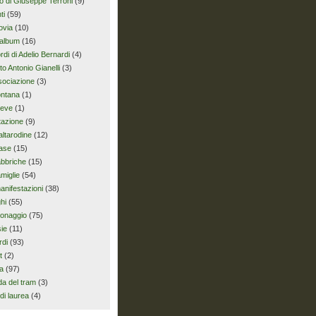
io di Giuseppe Terroni
(9)
ti
(59)
ovia
(10)
album
(16)
ordi di Adelio Bernardi
(4)
uto Antonio Gianelli
(3)
sociazione
(3)
ontana
(1)
ieve
(1)
tazione
(9)
altarodine
(12)
ase
(15)
abbriche
(15)
amiglie
(54)
anifestazioni
(38)
hi
(55)
onaggio
(75)
ie
(11)
rdi
(93)
t
(2)
ia
(97)
da del tram
(3)
di laurea
(4)