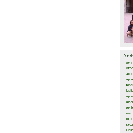
Arch
genn
otto
agos
apri
febb
lugl
apri
dice
apri
nov
otto
sett
lugl