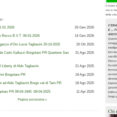
Il nostro 
che in Va
della cris
o:
C’ER
26 01 2026
26 Gen 2026
E … F
ANCO
an Rocco B.V.T. 06-01-2026
14 Gen 2026
Questo
omaggi
gazzo d’Oro Lucia Tagliavini 20-10-2025
20 Ott 2025
intelli
loro lav
ale Carlo Galluzzi Borgotaro PR Quartiere San
31 Ago 2025
sacrifi
Rocco 
fra tutt
 Liberty di Aldo Tagliavini
21 Ago 2025
ferrovi
vini Borgotaro PR
19 Ago 2025
avvent
diventa
ini ad Aldo Tagliavini Borgo val di Taro PR
18 Ago 2025
importa
(provin
rgotaro PR 09-04-1945 -09-04-2025
11 Apr 2025
indiscu
fungo p
Pagina successiva »
Chi 