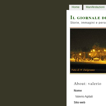
Home
Manifestazioni
Il giornale d
Storie, immagini e pers
About: valerio
Nome
Valerio Agitati
Sito web