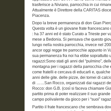
trasferisce a Niviano, parrocchia in cui rima
Attualmente è Direttore della CARITAS dioce
Piacenza.
Dopo la breve permanenza di don Gian Piero,
Questa volta è un giovane frate francescano
: ha 37 anni ed è stato Curato a Trieste per v
mese a Bedonia. Si pensava che questo giova
lungo nella nostra parrocchia, invece nel 20
ancor oggi regge tre parrocchie appunto in 
sua permanenza fra noi ha ebbe soprattutto u
ragazzi:Sono stati gli anni del “pulmino”, del
montagna per i ragazzi della parrocchia che 
come fratelli e cercava di educarli e, qualche v
anni delle gite. delle pizze, dei tornei di calci
di ……San Rocco, organizzati dai ragazzi del
Rocco: don G.B. (così si faceva chiamare Gian
partito prima di poter realizzare il suo grand
campo polivalente da gioco per i “suoi” ragaz
Partito il frate francescano che sembrava dov