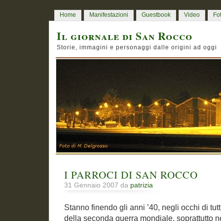
Home
Manifestazioni
Guestbook
Video
Fo
Il giornale di San Rocco
Storie, immagini e personaggi dalle origini ad oggi
I PARROCI DI SAN ROCCO
31 Gennaio 2007 da
patrizia
Stanno finendo gli anni ’40, negli occhi di tutt
della seconda guerra mondiale, soprattutto n