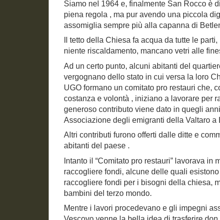
Siamo nel 1964 e, finalmente San Rocco è di
piena regola , ma pur avendo una piccola dig
assomiglia sempre più alla capanna di Betl
Il tetto della Chiesa fa acqua da tutte le parti
niente riscaldamento, mancano vetri alle fin
Ad un certo punto, alcuni abitanti del quartie
vergognano dello stato in cui versa la loro Ch
UGO formano un comitato pro restauri che, con 
costanza e volontà , iniziano a lavorare per r
generoso contributo viene dato in quegli ann
Associazione degli emigranti della Valtaro a
Altri contributi furono offerti dalle ditte e comm
abitanti del paese .
Intanto il “Comitato pro restauri” lavorava in m
raccogliere fondi, alcune delle quali esiston
raccogliere fondi per i bisogni della chiesa, m
bambini del terzo mondo.
Mentre i lavori procedevano e gli impegni as
Vescovo venne la bella idea di trasferire don