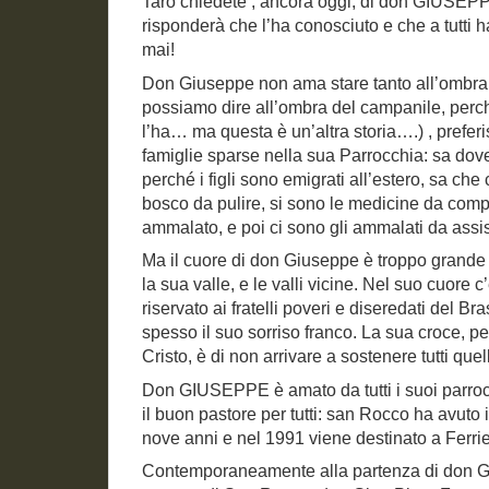
Taro chiedete , ancora oggi, di don GIUSE
risponderà che l’ha conosciuto e che a tutti 
mai!
Don Giuseppe non ama stare tanto all’ombra 
possiamo dire all’ombra del campanile, perc
l’ha… ma questa è un’altra storia….) , preferi
famiglie sparse nella sua Parrocchia: sa dove
perché i figli sono emigrati all’estero, sa che 
bosco da pulire, si sono le medicine da comp
ammalato, e poi ci sono gli ammalati da assi
Ma il cuore di don Giuseppe è troppo grande
la sua valle, e le valli vicine. Nel suo cuore 
riservato ai fratelli poveri e diseredati del B
spesso il suo sorriso franco. La sua croce, 
Cristo, è di non arrivare a sostenere tutti qu
Don GIUSEPPE è amato da tutti i suoi parrocch
il buon pastore per tutti: san Rocco ha avuto il
nove anni e nel 1991 viene destinato a Ferrie
Contemporaneamente alla partenza di don Giu