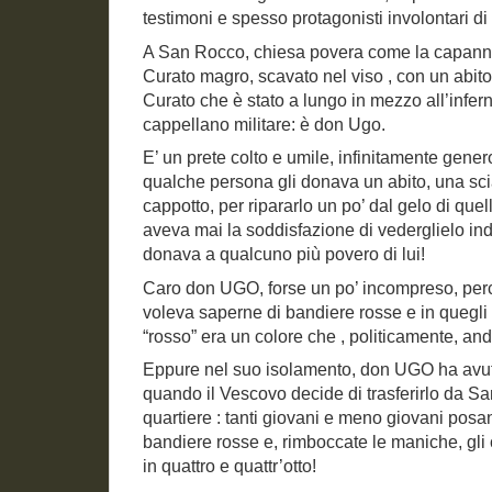
testimoni e spesso protagonisti involontari di 
A San Rocco, chiesa povera come la capann
Curato magro, scavato nel viso , con un abit
Curato che è stato a lungo in mezzo all’infer
cappellano militare: è don Ugo.
E’ un prete colto e umile, infinitamente gene
qualche persona gli donava un abito, una sci
cappotto, per ripararlo un po’ dal gelo di que
aveva mai la soddisfazione di vederglielo in
donava a qualcuno più povero di lui!
Caro don UGO, forse un po’ incompreso, pe
voleva saperne di bandiere rosse e in quegli a
“rosso” era un colore che , politicamente, an
Eppure nel suo isolamento, don UGO ha avuto 
quando il Vescovo decide di trasferirlo da San
quartiere : tanti giovani e meno giovani posa
bandiere rosse e, rimboccate le maniche, gli
in quattro e quattr’otto!